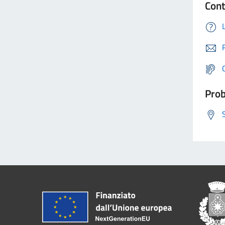
Cont
Prob