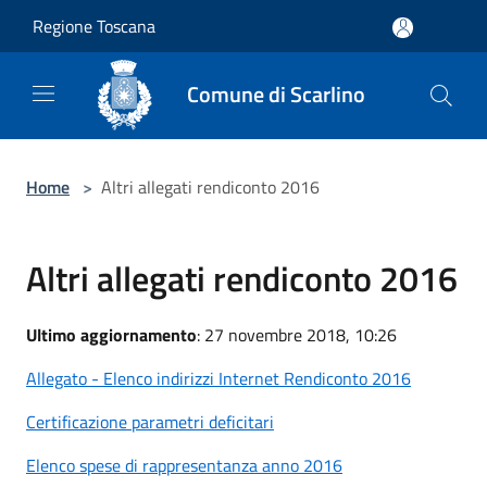
Salta al contenuto principale
Regione Toscana
Comune di Scarlino
Home
>
Altri allegati rendiconto 2016
Altri allegati rendiconto 2016
Ultimo aggiornamento
: 27 novembre 2018, 10:26
Allegato - Elenco indirizzi Internet Rendiconto 2016
Certificazione parametri deficitari
Elenco spese di rappresentanza anno 2016