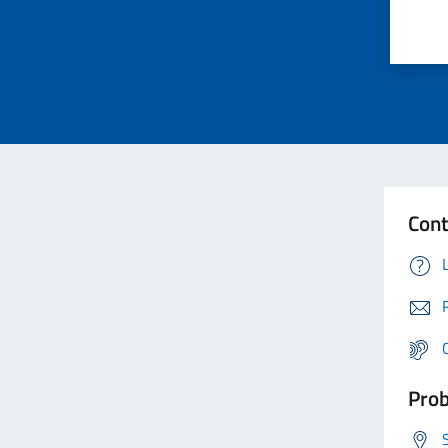
Cont
Prob