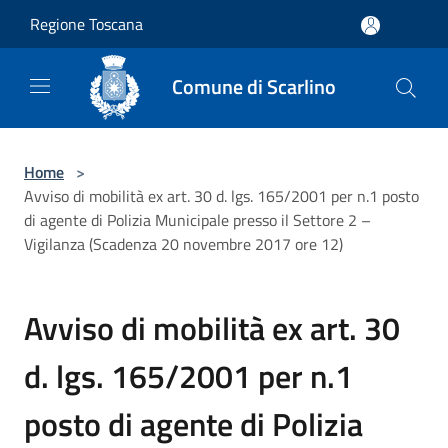
Salta al contenuto principale
Regione Toscana
Comune di Scarlino
Home
>
Avviso di mobilità ex art. 30 d. lgs. 165/2001 per n.1 posto
di agente di Polizia Municipale presso il Settore 2 –
Vigilanza (Scadenza 20 novembre 2017 ore 12)
Avviso di mobilità ex art. 30
d. lgs. 165/2001 per n.1
posto di agente di Polizia