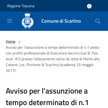
Salta al contenuto principale
Regione Toscana
Comune di Scarlino
Home
>
Avviso per l'assunzione a tempo determinato di n.1 posto
con profilo professionale di Esecutore tecnico (cat B, Pos.
econ. B1) presso l'allevamento asine da latte di Ponte alle
Catene, Loc. Puntone di Scarlino (scadenza 25 maggio
2017)
Avviso per l'assunzione a
tempo determinato di n.1