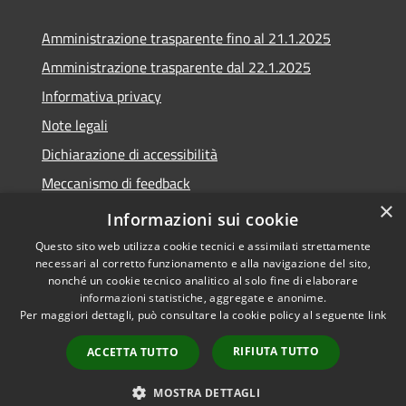
Amministrazione trasparente fino al 21.1.2025
Amministrazione trasparente dal 22.1.2025
Informativa privacy
Note legali
Dichiarazione di accessibilità
Meccanismo di feedback
×
Whistleblowing
Informazioni sui cookie
Questo sito web utilizza cookie tecnici e assimilati strettamente
necessari al corretto funzionamento e alla navigazione del sito,
nonché un cookie tecnico analitico al solo fine di elaborare
informazioni statistiche, aggregate e anonime.
RSS
Copyright © 2020 •
Per maggiori dettagli, può consultare la cookie policy al seguente
link
Accessibilità
Comune di Scarlino •
Privacy
Powered by
Municipium
•
RIFIUTA TUTTO
ACCETTA TUTTO
Cookie
Accesso redazione
Mappa del sito
MOSTRA DETTAGLI