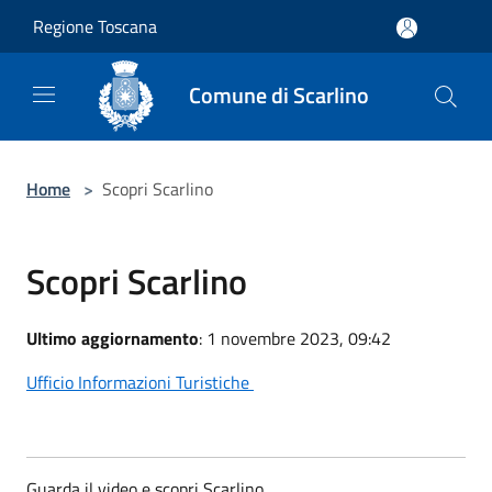
Salta al contenuto principale
Regione Toscana
Comune di Scarlino
Home
>
Scopri Scarlino
Scopri Scarlino
Ultimo aggiornamento
: 1 novembre 2023, 09:42
Ufficio Informazioni Turistiche
Guarda il video e scopri Scarlino