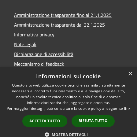
Amministrazione trasparente fino al 21.1.2025
Amministrazione trasparente dal 22.1.2025
Informativa privacy
Note legali
Dichiarazione di accessibilità
Meccanismo di feedback
×
Whistleblowing
Informazioni sui cookie
Questo sito web utilizza cookie tecnici e assimilati strettamente
necessari al corretto funzionamento e alla navigazione del sito,
nonché un cookie tecnico analitico al solo fine di elaborare
informazioni statistiche, aggregate e anonime.
RSS
Copyright © 2020 •
Per maggiori dettagli, può consultare la cookie policy al seguente
link
Accessibilità
Comune di Scarlino •
Privacy
Powered by
Municipium
•
RIFIUTA TUTTO
ACCETTA TUTTO
Cookie
Accesso redazione
Mappa del sito
MOSTRA DETTAGLI