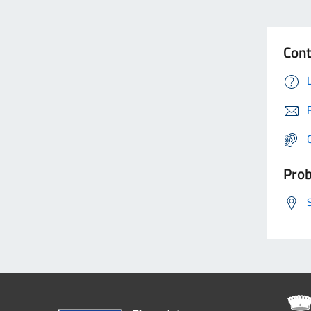
Cont
Prob