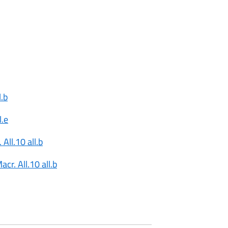
l.b
l.e
All.10 all.b
cr. All.10 all.b