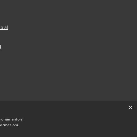
o al
l
×
nzionamento e
nformazioni