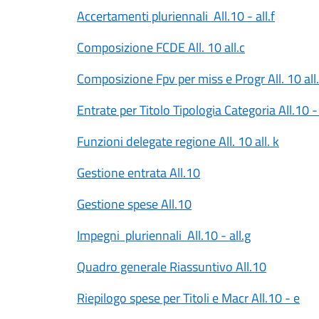
Accertamenti pluriennali All.10 - all.f
Composizione FCDE All. 10 all.c
Composizione Fpv per miss e Progr All. 10 all.
Entrate per Titolo Tipologia Categoria All.10 - 
Funzioni delegate regione All. 10 all. k
Gestione entrata All.10
Gestione spese All.10
Impegni pluriennali All.10 - all.g
Quadro generale Riassuntivo All.10
Riepilogo spese per Titoli e Macr All.10 - e