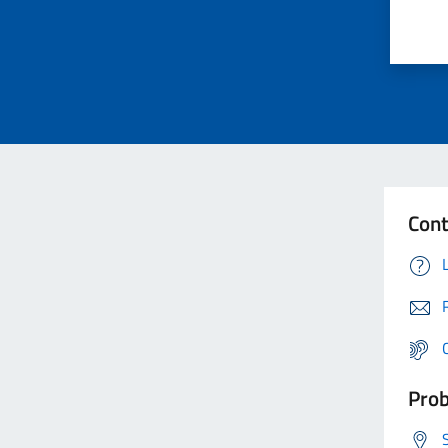
Cont
Prob