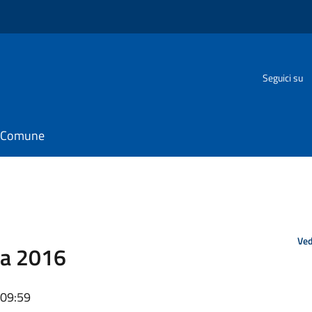
Seguici su
il Comune
Ved
va 2016
 09:59