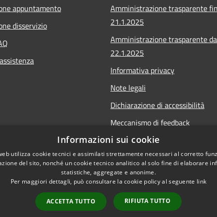
ione appuntamento
Amministrazione trasparente fin
21.1.2025
one disservizio
Amministrazione trasparente da
FAQ
22.1.2025
 assistenza
Informativa privacy
Note legali
Dichiarazione di accessibilità
Meccanismo di feedback
Informazioni sui cookie
Whistleblowing
web utilizza cookie tecnici e assimilati strettamente necessari al corretto fu
azione del sito, nonché un cookie tecnico analitico al solo fine di elaborare i
statistiche, aggregate e anonime.
Per maggiori dettagli, può consultare la cookie policy al seguente
link
Copyright © 2020 • Comu
l sito
RIFIUTA TUTTO
ACCETTA TUTTO