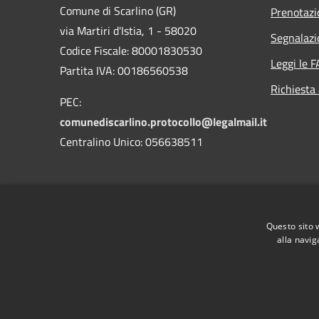
Comune di Scarlino (GR)
Prenotaz
via Martiri d'Istia, 1 - 58020
Segnalazi
Codice Fiscale: 80001830530
Leggi le 
Partita IVA: 00186560538
Richiesta
PEC:
comunediscarlino.protocollo@legalmail.it
Centralino Unico: 056638511
Questo sito 
alla navig
RSS
Accessibilità
Privacy
Cookie
Mappa de