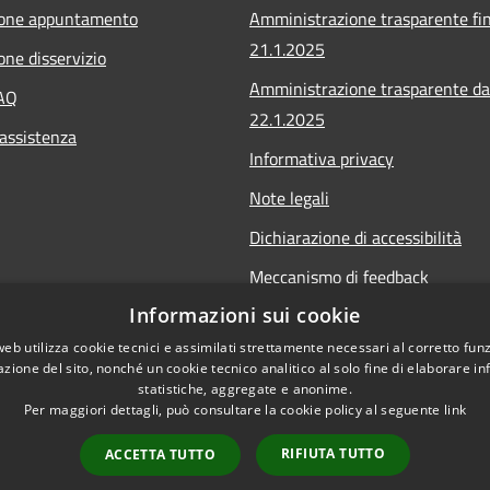
ione appuntamento
Amministrazione trasparente fin
21.1.2025
one disservizio
Amministrazione trasparente da
FAQ
22.1.2025
 assistenza
Informativa privacy
Note legali
Dichiarazione di accessibilità
Meccanismo di feedback
Informazioni sui cookie
Whistleblowing
web utilizza cookie tecnici e assimilati strettamente necessari al corretto fu
azione del sito, nonché un cookie tecnico analitico al solo fine di elaborare i
statistiche, aggregate e anonime.
Per maggiori dettagli, può consultare la cookie policy al seguente
link
Copyright © 2020 • Comu
l sito
RIFIUTA TUTTO
ACCETTA TUTTO