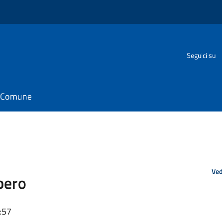
Seguici su
il Comune
Ved
bero
:57