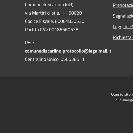
Comune di Scarlino (GR)
Prenotaz
via Martiri d'Istia, 1 - 58020
Segnalazi
Codice Fiscale: 80001830530
Leggi le 
Partita IVA: 00186560538
Richiesta
PEC:
comunediscarlino.protocollo@legalmail.it
Centralino Unico: 056638511
Questo sito 
alla navig
RSS
Accessibilità
Privacy
Cookie
Mappa de