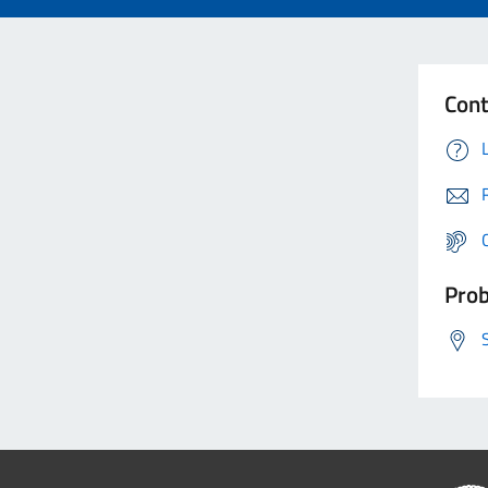
Cont
Prob