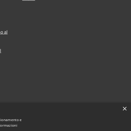
o al
l
×
nzionamento e
nformazioni