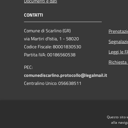
Documenti e dati
CONTATTI
Comune di Scarlino (GR)
Prenotaz
via Martiri d'Istia, 1 - 58020
Segnalazi
Codice Fiscale: 80001830530
Leggi le 
Partita IVA: 00186560538
Richiesta
PEC:
comunediscarlino.protocollo@legalmail.it
Centralino Unico: 056638511
Questo sito 
alla navig