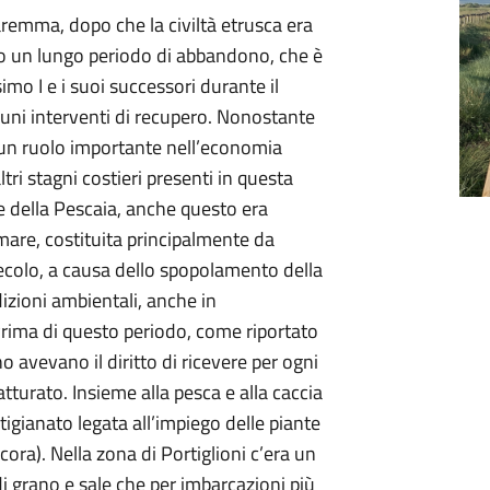
Maremma, dopo che la civiltà etrusca era
to un lungo periodo di abbandono, che è
mo I e i suoi successori durante il
uni interventi di recupero. Nonostante
 un ruolo importante nell’economia
ri stagni costieri presenti in questa
 della Pescaia, anche questo era
mare, costituita principalmente da
secolo, a causa dello spopolamento della
izioni ambientali, anche in
Prima di questo periodo, come riportato
no avevano il diritto di ricevere per ogni
atturato. Insieme alla pesca e alla caccia
rtigianato legata all’impiego delle piante
cora). Nella zona di Portiglioni c’era un
 di grano e sale che per imbarcazioni più