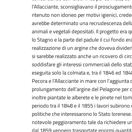
l’Allacciante, sconsigliavano il prosciugame
ritenuto non idoneo per motivi igienici, cre
avrebbe determinato una recrudescenza della
animali e vegetali depositati. Il progetto er
lo Stagno e la parte del padule il cui fondo er
realizzazione di un argine che doveva dividerl
si sarebbe realizzato anche un ricovero di circ
soddisfare gli interessi commerciali dello sta
eseguita solo la colmata e, tra il 1846 ed 1848,
Pecora e l’Allacciante in mare con l’aggiunta d
prolungamento dell’argine del Pelagone per d
inoltre piantate le alberete e le pinete nel to
periodo tra il 1848 e il 1855 i lavori subiron
politiche che interessarono lo Stato lorenese
notevole peggioramento tale da richiedere un’
dal 1859 vennero trasportate enormi quantità 