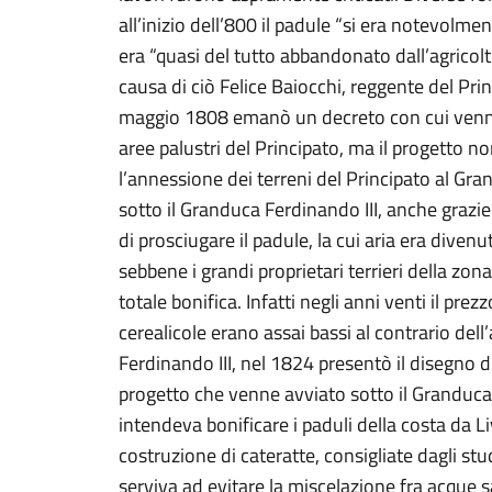
all’inizio dell’800 il padule “si era notevolmen
era “quasi del tutto abbandonato dall’agricolt
causa di ciò Felice Baiocchi, reggente del Pri
maggio 1808 emanò un decreto con cui venne 
aree palustri del Principato, ma il progetto no
l’annessione dei terreni del Principato al Gr
sotto il Granduca Ferdinando III, anche grazie 
di prosciugare il padule, la cui aria era divenu
sebbene i grandi proprietari terrieri della z
totale bonifica. Infatti negli anni venti il prezz
cerealicole erano assai bassi al contrario dell
Ferdinando III, nel 1824 presentò il disegno d
progetto che venne avviato sotto il Granducat
intendeva bonificare i paduli della costa da L
costruzione di cateratte, consigliate dagli stu
serviva ad evitare la miscelazione fra acque sa