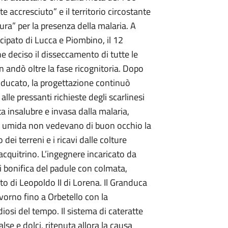
te accresciuto” e il territorio circostante
ura” per la presenza della malaria. A
ncipato di Lucca e Piombino, il 12
deciso il disseccamento di tutte le
n andò oltre la fase ricognitoria. Dopo
anducato, la progettazione continuò
alle pressanti richieste degli scarlinesi
ta insalubre e invasa dalla malaria,
ona umida non vedevano di buon occhio la
o dei terreni e i ricavi dalle colture
’acquitrino. L’ingegnere incaricato da
i bonifica del padule con colmata,
o di Leopoldo II di Lorena. Il Granduca
ivorno fino a Orbetello con la
diosi del tempo. Il sistema di cateratte
lse e dolci, ritenuta allora la causa