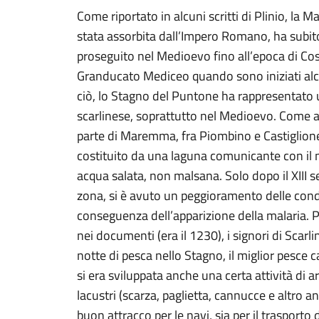
Come riportato in alcuni scritti di Plinio, la 
stata assorbita dall’Impero Romano, ha subi
proseguito nel Medioevo fino all’epoca di Cosi
Granducato Mediceo quando sono iniziati alc
ciò, lo Stagno del Puntone ha rappresentato
scarlinese, soprattutto nel Medioevo. Come alt
parte di Maremma, fra Piombino e Castiglione
costituito da una laguna comunicante con il 
acqua salata, non malsana. Solo dopo il XIII 
zona, si è avuto un peggioramento delle cond
conseguenza dell’apparizione della malaria. 
nei documenti (era il 1230), i signori di Scarli
notte di pesca nello Stagno, il miglior pesce c
si era sviluppata anche una certa attività di a
lacustri (scarza, paglietta, cannucce e altro an
buon attracco per le navi, sia per il trasporto