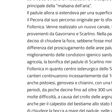
principale della “malsana dell’aria”.
Il padule allora si estendeva per una superfici
il Pecora dal suo percorso originale per lo sfo
Follonica. Venne realizzato un nuovo canale, l
provenienti da Gavorrano e Scarlino. Nella pa
deciso di chiudere la foce, sebbene fosse molt
differenza del prosciugamento delle aree palu
miglioramento delle condizioni igienico sanit
agricola, la bonifica del padule di Scarlino m
Follonica in quanto centro siderurgico dello Sta
cantieri continuarono incessantemente dal 1
anche pistoiesi, genovesi e chianini, con una
periodi, da poche decine fino ad oltre 300 un
molte difficoltà, a causa del crollo delle argi
anche per il calpestio del bestiame allo stato 
di chiudere la bocca a mare del padule, nelle