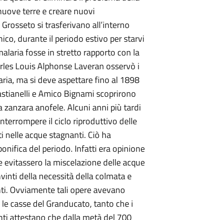
 nuove terre e creare nuovi
di Grosseto si trasferivano all’interno
co, durante il periodo estivo per starvi
alaria fosse in stretto rapporto con la
arles Louis Alphonse Laveran osservò i
ria, ma si deve aspettare fino al 1898
stianelli e Amico Bignami scoprirono
 zanzara anofele. Alcuni anni più tardi
nterrompere il ciclo riproduttivo delle
ti nelle acque stagnanti. Ciò ha
onifica del periodo. Infatti era opinione
e evitassero la miscelazione delle acque
nvinti della necessità della colmata e
anti. Ovviamente tali opere avevano
r le casse del Granducato, tanto che i
onti attestano che dalla metà del 700