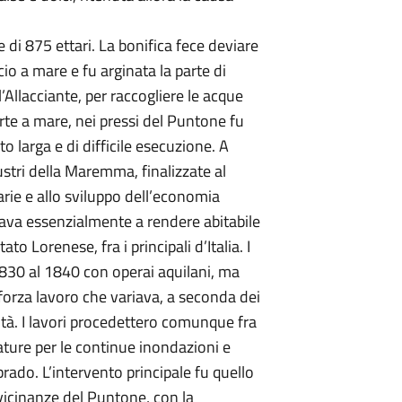
e di 875 ettari. La bonifica fece deviare
cio a mare e fu arginata la parte di
’Allacciante, per raccogliere le acque
rte a mare, nei pressi del Puntone fu
o larga e di difficile esecuzione. A
stri della Maremma, finalizzate al
arie e allo sviluppo dell’economia
irava essenzialmente a rendere abitabile
to Lorenese, fra i principali d’Italia. I
830 al 1840 con operai aquilani, ma
 forza lavoro che variava, a seconda dei
ità. I lavori procedettero comunque fra
nature per le continue inondazioni e
brado. L’intervento principale fu quello
 vicinanze del Puntone, con la