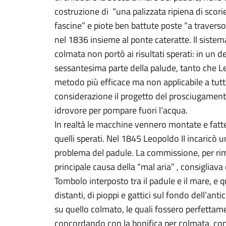
costruzione di “una palizzata ripiena di scorie 
fascine” e piote ben battute poste “a traverso 
nel 1836 insieme al ponte cateratte. Il siste
colmata non portò ai risultati sperati: in un d
sessantesima parte della palude, tanto che Leo
metodo più efficace ma non applicabile a tutte
considerazione il progetto del prosciugamen
idrovore per pompare fuori l’acqua.
In realtà le macchine vennero montate e fatte
quelli sperati. Nel 1845 Leopoldo II incaricò 
problema del padule. La commissione, per rime
principale causa della “mal aria” , consigliava 
Tombolo interposto tra il padule e il mare, e 
distanti, di pioppi e gattici sul fondo dell’ant
su quello colmato, le quali fossero perfettame
concordando con la bonifica per colmata, co