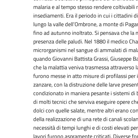
malaria e al tempo stesso rendere coltivabili
insediamenti. Era il periodo in cui i cittadini 
lungo la valle dell’Ombrone, a monte di Pagani
fino ad autunno inoltrato. Si pensava che la m
presenza delle paludi. Nel 1880 il medico Ch
microrganismi nel sangue di ammalati di mala
quando Giovanni Battista Grassi, Giuseppe Ba
che la malattia veniva trasmessa attraverso la
furono messe in atto misure di profilassi per i
zanzare, con la distruzione delle larve presen
condizionato in maniera pesante i sistemi di b
di molti tecnici che serviva eseguire opere ch
dolci con quelle salate, mentre altri erano co
della realizzazione di una rete di canali scol
necessità di tempi lunghi e di costi elevati pe
lavori furono aspramente criticati. Diverse f