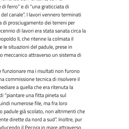
di ferro” e di “una graticciata di
del canale”. I lavori vennero terminati
ma di prosciugamento dei terreni per
ecennio di lavori era stata sanata circa la
poldo II, che ritenne la colmata il
 le situazioni del padule, prese in
to meccanico attraverso un sistema di
 funzionare ma i risultati non furono
una commissione tecnica di risolvere il
diare a quella che era ritenuta la
di “piantare una fitta pineta sul
quindi numerose file, ma fra loro
ico padule già scolato, non altrimenti che
nte dirette da nord a sud”. Inoltre, pur
nducendo il Pecora in mare attraverso