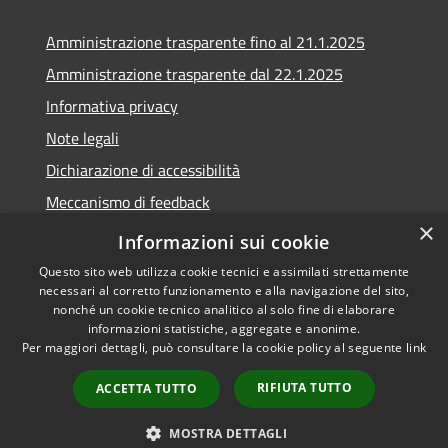
Amministrazione trasparente fino al 21.1.2025
Amministrazione trasparente dal 22.1.2025
Informativa privacy
Note legali
Dichiarazione di accessibilità
Meccanismo di feedback
×
Whistleblowing
Informazioni sui cookie
Questo sito web utilizza cookie tecnici e assimilati strettamente
necessari al corretto funzionamento e alla navigazione del sito,
nonché un cookie tecnico analitico al solo fine di elaborare
informazioni statistiche, aggregate e anonime.
RSS
Copyright © 2020 •
Per maggiori dettagli, può consultare la cookie policy al seguente
link
Accessibilità
Comune di Scarlino •
Privacy
Powered by
Municipium
•
RIFIUTA TUTTO
ACCETTA TUTTO
Cookie
Accesso redazione
Mappa del sito
MOSTRA DETTAGLI