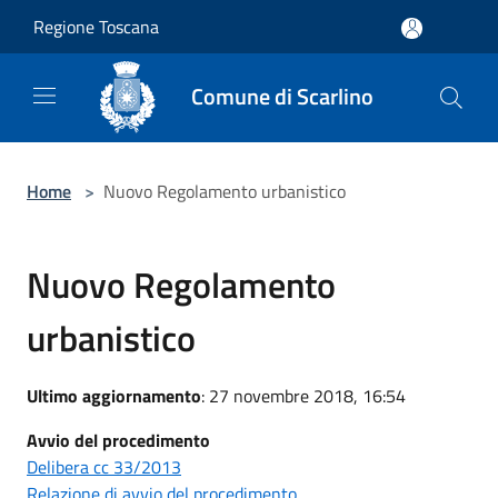
Salta al contenuto principale
Regione Toscana
Comune di Scarlino
Home
>
Nuovo Regolamento urbanistico
Nuovo Regolamento
urbanistico
Ultimo aggiornamento
: 27 novembre 2018, 16:54
Avvio del procedimento
Delibera cc 33/2013
Relazione di avvio del procedimento