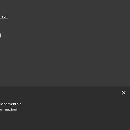
o al
l
×
nzionamento e
nformazioni