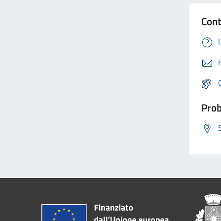
Cont
Prob