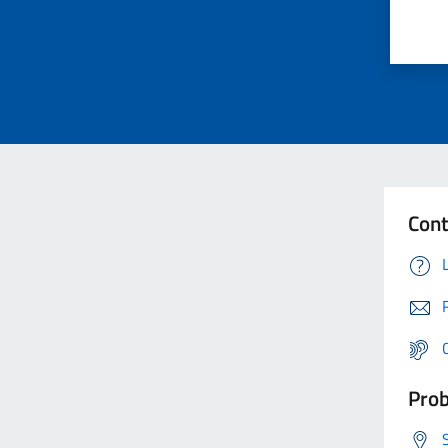
Cont
Prob