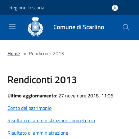
Salta al contenuto principale
Regione Toscana
Comune di Scarlino
Home
>
Rendiconti 2013
Rendiconti 2013
Ultimo aggiornamento
: 27 novembre 2018, 11:06
Conto del patrimonio
Risultato di amministrazione competenza
Risultato di amministrazione