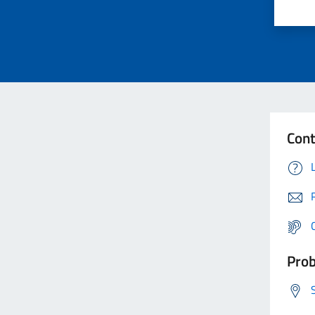
Cont
Prob