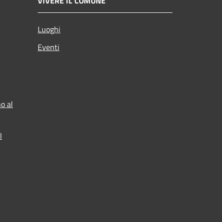
VIVERE IL COMUNE
Luoghi
Eventi
o al
l