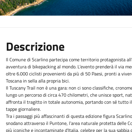
Descrizione
Il Comune di Scarlino partecipa come territorio protagonista all
avventura di bikepacking al mondo. L’evento prenderà il via me
oltre 6.000 ciclisti provenienti da più di 50 Paesi, pronti a viv
Toscana in sella alla propria bici.
Il Tuscany Trail non è una gara: non ci sono classifiche, cronomet
lungo un percorso di circa 470 chilometri, che unisce sport, nat
affronta il tragitto in totale autonomia, portando con sé tutto 
tappe giornaliere.
Tra i passaggi più affascinanti di questa edizione figura Scarlino,
snodano attraverso il Puntone, l’area naturale protetta delle Co
più iconiche e incontaminate d’Italia, celebre per la sua sabbia c