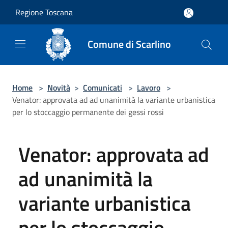
Salta al contenuto principale
Regione Toscana
Comune di Scarlino
Home
>
Novità
>
Comunicati
>
Lavoro
>
Venator: approvata ad ad unanimità la variante urbanistica
per lo stoccaggio permanente dei gessi rossi
Venator: approvata ad
ad unanimità la
variante urbanistica
per lo stoccaggio