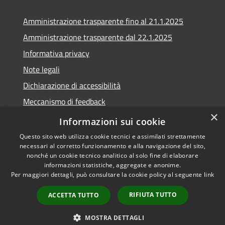
Amministrazione trasparente fino al 21.1.2025
Amministrazione trasparente dal 22.1.2025
Informativa privacy
Note legali
Dichiarazione di accessibilità
Meccanismo di feedback
×
Whistleblowing
Informazioni sui cookie
Questo sito web utilizza cookie tecnici e assimilati strettamente
necessari al corretto funzionamento e alla navigazione del sito,
nonché un cookie tecnico analitico al solo fine di elaborare
informazioni statistiche, aggregate e anonime.
RSS
Copyright © 2020 •
Per maggiori dettagli, può consultare la cookie policy al seguente
link
Accessibilità
Comune di Scarlino •
Privacy
Powered by
Municipium
•
RIFIUTA TUTTO
ACCETTA TUTTO
Cookie
Accesso redazione
Mappa del sito
MOSTRA DETTAGLI