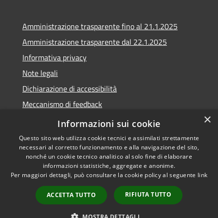
Amministrazione trasparente fino al 21.1.2025
Amministrazione trasparente dal 22.1.2025
Informativa privacy
Note legali
Dichiarazione di accessibilità
Meccanismo di feedback
×
Whistleblowing
Informazioni sui cookie
Questo sito web utilizza cookie tecnici e assimilati strettamente
necessari al corretto funzionamento e alla navigazione del sito,
nonché un cookie tecnico analitico al solo fine di elaborare
informazioni statistiche, aggregate e anonime.
RSS
Copyright © 2020 •
Per maggiori dettagli, può consultare la cookie policy al seguente
link
Accessibilità
Comune di Scarlino •
Privacy
Powered by
Municipium
•
RIFIUTA TUTTO
ACCETTA TUTTO
Cookie
Accesso redazione
Mappa del sito
MOSTRA DETTAGLI