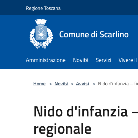
Salta al contenuto principale
Regione Toscana
Comune di Scarlino
Amministrazione
Novità
Servizi
Vivere 
Home
>
Novità
>
Avvisi
>
Nido d'infanzia – 
Nido d'infanzia 
regionale