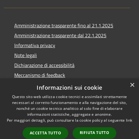
Amministrazione trasparente fino al 21.1.2025
Amministrazione trasparente dal 22.1.2025
Informativa privacy
Note legali
Dichiarazione di accessibilità
Meccanismo di feedback
×
Whistleblowing
Informazioni sui cookie
Questo sito web utilizza cookie tecnici e assimilati strettamente
necessari al corretto funzionamento e alla navigazione del sito,
nonché un cookie tecnico analitico al solo fine di elaborare
informazioni statistiche, aggregate e anonime.
RSS
Copyright © 2020 •
Per maggiori dettagli, può consultare la cookie policy al seguente
link
Accessibilità
Comune di Scarlino •
Privacy
Powered by
Municipium
•
RIFIUTA TUTTO
ACCETTA TUTTO
Cookie
Accesso redazione