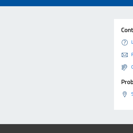
Cont
Prob