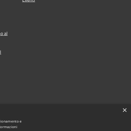
o al
l
×
nzionamento e
nformazioni