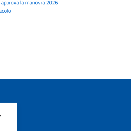
le approva la manovra 2026
tacolo
?