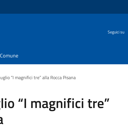
Seguici su
il Comune
uglio “I magnifici tre” alla Rocca Pisana
io “I magnifici tre”
a