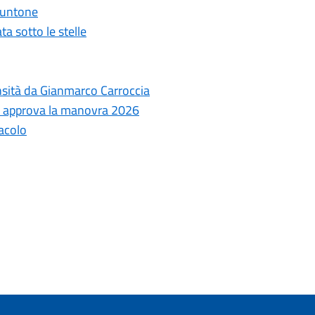
 Puntone
ta sotto le stelle
ensità da Gianmarco Carroccia
le approva la manovra 2026
tacolo