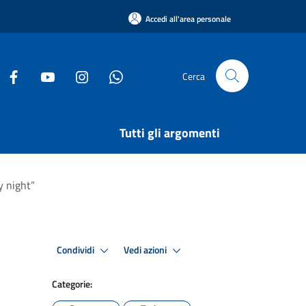
Accedi all'area personale
Cerca
Tutti gli argomenti
y night”
Condividi
Vedi azioni
Categorie: