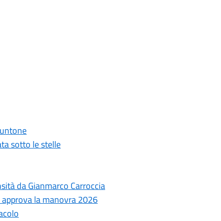
 Puntone
ta sotto le stelle
ensità da Gianmarco Carroccia
le approva la manovra 2026
tacolo