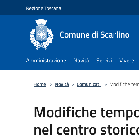
Salta al contenuto principale
Regione Toscana
Comune di Scarlino
Amministrazione
Novità
Servizi
Vivere 
Home
>
Novità
>
Comunicati
>
Modifiche temp
Modifiche tempor
nel centro storic