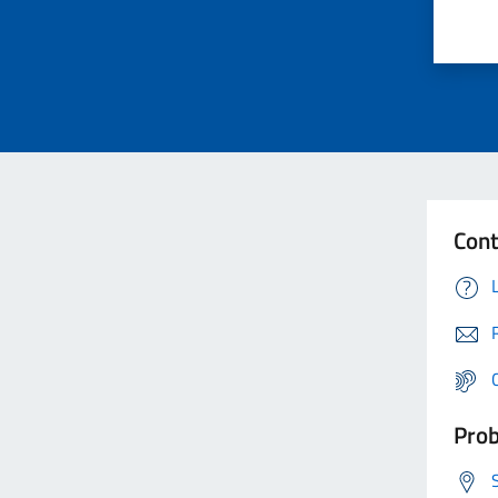
Cont
Prob