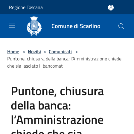
Salta al contenuto principale
Regione Toscana
Comune di Scarlino
Home
>
Novità
>
Comunicati
>
Puntone, chiusura della banca: l’Amministrazione chiede
che sia lasciato il bancomat
Puntone, chiusura
della banca:
l’Amministrazione
chiede che sia