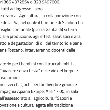
umeri 366 4372854 o 328 9497006.
tutti ad ingresso libero.
ssorato all’Agricoltura, in collaborazione con
ine della Pia, nel quale il Comune di Scarlino ha
nsiglio comunale (piazza Garibaldi) si terrà
lla produzione, agli effetti salutistici e alla
etto e degustazioni di oli del territorio e pane
Pane Toscano. Interverranno docenti delle
atorio per i bambini con il truccabimbi. La
Cavaliere senza testa” nelle vie del borgo e
ciso Grandi.
o i vecchi giochi per far divertire grandi e
Compagnia Apiana Extirpe. Alle 17.00, in sala
ll’assessorato all’agricoltura, “Sapori e
novazione e cultura legata alla tradizione