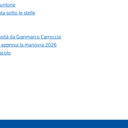
 Puntone
ta sotto le stelle
ensità da Gianmarco Carroccia
le approva la manovra 2026
tacolo