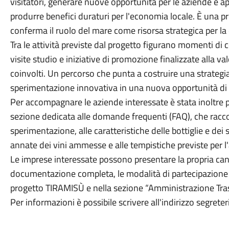
visitatori, generare nuove opportunità per le aziende e a
produrre benefici duraturi per l'economia locale. È una p
conferma il ruolo del mare come risorsa strategica per la c
Tra le attività previste dal progetto figurano momenti di 
visite studio e iniziative di promozione finalizzate alla va
coinvolti. Un percorso che punta a costruire una strateg
sperimentazione innovativa in una nuova opportunità di att
Per accompagnare le aziende interessate è stata inoltre pu
sezione dedicata alle domande frequenti (FAQ), che raccogl
sperimentazione, alle caratteristiche delle bottiglie e dei s
annate dei vini ammesse e alle tempistiche previste per l'a
Le imprese interessate possono presentare la propria cand
documentazione completa, le modalità di partecipazione e 
progetto TIRAMISÙ e nella sezione “Amministrazione Tra
Per informazioni è possibile scrivere all'indirizzo segrete