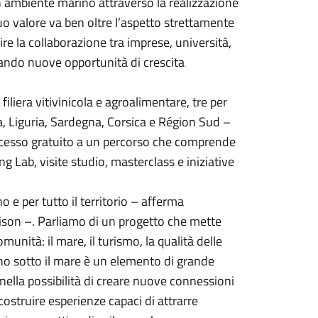
n ambiente marino attraverso la realizzazione
uo valore va ben oltre l’aspetto strettamente
re la collaborazione tra imprese, università,
creando nuove opportunità di crescita
iera vitivinicola e agroalimentare, tre per
ra, Liguria, Sardegna, Corsica e Région Sud –
ccesso gratuito a un percorso che comprende
ng Lab, visite studio, masterclass e iniziative
e per tutto il territorio – afferma
avison –. Parliamo di un progetto che mette
unità: il mare, il turismo, la qualità delle
ino sotto il mare è un elemento di grande
ta nella possibilità di creare nuove connessioni
 costruire esperienze capaci di attrarre