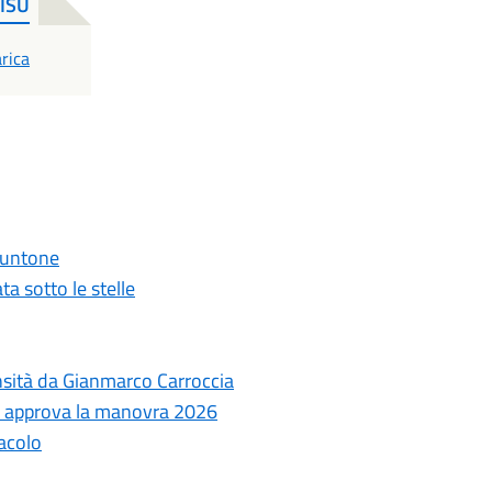
MISU
F
rica
 Puntone
ta sotto le stelle
ensità da Gianmarco Carroccia
le approva la manovra 2026
tacolo