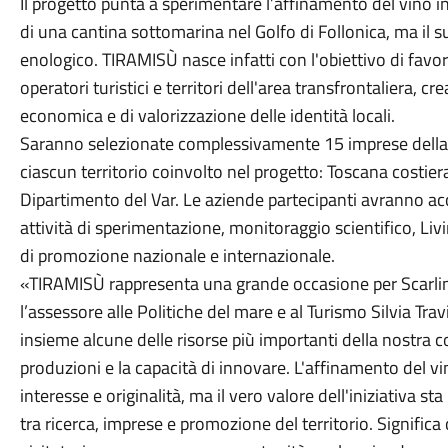
Il progetto punta a sperimentare l’affinamento del vino i
di una cantina sottomarina nel Golfo di Follonica, ma il s
enologico. TIRAMISÙ nasce infatti con l'obiettivo di favori
operatori turistici e territori dell'area transfrontaliera, 
economica e di valorizzazione delle identità locali.
Saranno selezionate complessivamente 15 imprese della fil
ciascun territorio coinvolto nel progetto: Toscana costie
Dipartimento del Var. Le aziende partecipanti avranno a
attività di sperimentazione, monitoraggio scientifico, Livi
di promozione nazionale e internazionale.
«TIRAMISÙ rappresenta una grande occasione per Scarlino 
l’assessore alle Politiche del mare e al Turismo Silvia Tr
insieme alcune delle risorse più importanti della nostra com
produzioni e la capacità di innovare. L'affinamento del v
interesse e originalità, ma il vero valore dell'iniziativa s
tra ricerca, imprese e promozione del territorio. Significa