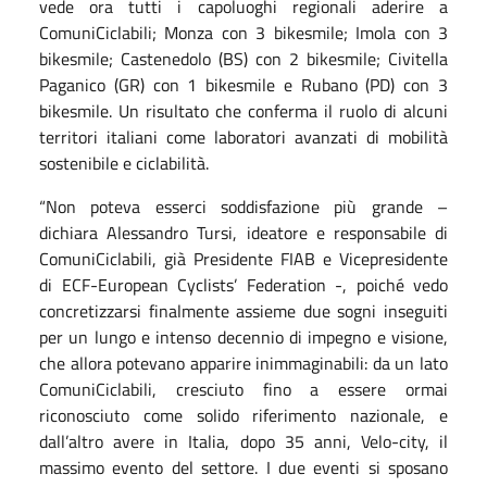
vede ora tutti i capoluoghi regionali aderire a
ComuniCiclabili; Monza con 3 bikesmile; Imola con 3
bikesmile; Castenedolo (BS) con 2 bikesmile; Civitella
Paganico (GR) con 1 bikesmile e Rubano (PD) con 3
bikesmile. Un risultato che conferma il ruolo di alcuni
territori italiani come laboratori avanzati di mobilità
sostenibile e ciclabilità.
“Non poteva esserci soddisfazione più grande –
dichiara Alessandro Tursi, ideatore e responsabile di
ComuniCiclabili, già Presidente FIAB e Vicepresidente
di ECF-European Cyclists’ Federation -, poiché vedo
concretizzarsi finalmente assieme due sogni inseguiti
per un lungo e intenso decennio di impegno e visione,
che allora potevano apparire inimmaginabili: da un lato
ComuniCiclabili, cresciuto fino a essere ormai
riconosciuto come solido riferimento nazionale, e
dall’altro avere in Italia, dopo 35 anni, Velo-city, il
massimo evento del settore. I due eventi si sposano