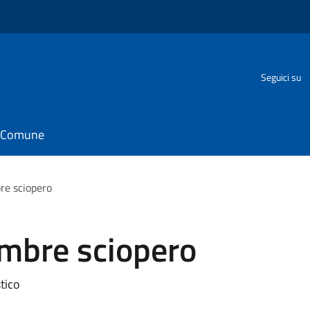
Seguici su
il Comune
re sciopero
mbre sciopero
stico