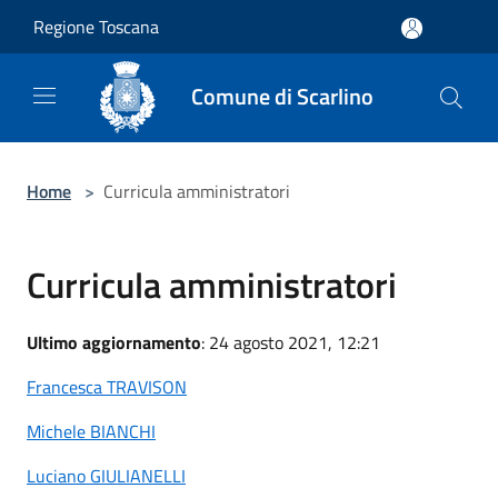
Salta al contenuto principale
Regione Toscana
Comune di Scarlino
Home
>
Curricula amministratori
Curricula amministratori
Ultimo aggiornamento
: 24 agosto 2021, 12:21
Francesca TRAVISON
Michele BIANCHI
Luciano GIULIANELLI