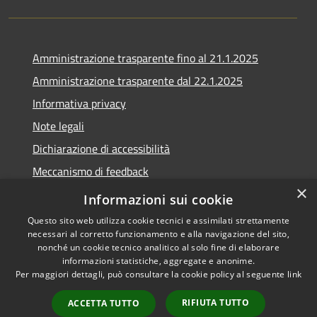
Amministrazione trasparente fino al 21.1.2025
Amministrazione trasparente dal 22.1.2025
Informativa privacy
Note legali
Dichiarazione di accessibilità
Meccanismo di feedback
×
Whistleblowing
Informazioni sui cookie
Questo sito web utilizza cookie tecnici e assimilati strettamente
necessari al corretto funzionamento e alla navigazione del sito,
nonché un cookie tecnico analitico al solo fine di elaborare
informazioni statistiche, aggregate e anonime.
RSS
Copyright © 2020 •
Per maggiori dettagli, può consultare la cookie policy al seguente
link
Accessibilità
Comune di Scarlino •
Privacy
Powered by
Municipium
•
RIFIUTA TUTTO
ACCETTA TUTTO
Cookie
Accesso redazione