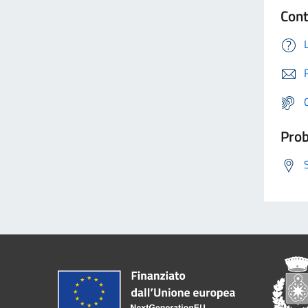
Cont
Prob