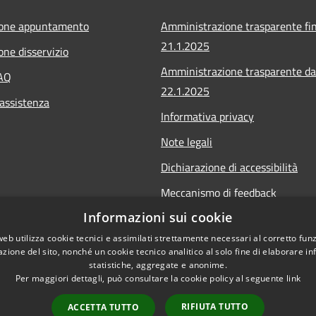
ione appuntamento
Amministrazione trasparente fin
21.1.2025
one disservizio
Amministrazione trasparente da
FAQ
22.1.2025
 assistenza
Informativa privacy
Note legali
Dichiarazione di accessibilità
Meccanismo di feedback
Informazioni sui cookie
Whistleblowing
web utilizza cookie tecnici e assimilati strettamente necessari al corretto fu
azione del sito, nonché un cookie tecnico analitico al solo fine di elaborare i
statistiche, aggregate e anonime.
Per maggiori dettagli, può consultare la cookie policy al seguente
link
Copyright © 2020 • Comu
l sito
RIFIUTA TUTTO
ACCETTA TUTTO