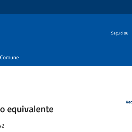
Seguici su
il Comune
Ved
to equivalente
42