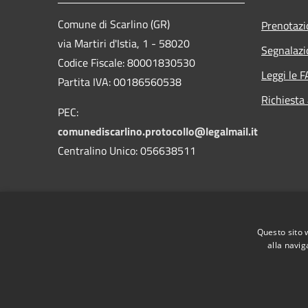
Comune di Scarlino (GR)
Prenotaz
via Martiri d'Istia, 1 - 58020
Segnalazi
Codice Fiscale: 80001830530
Leggi le 
Partita IVA: 00186560538
Richiesta
PEC:
comunediscarlino.protocollo@legalmail.it
Centralino Unico: 056638511
Questo sito 
alla navig
RSS
Accessibilità
Privacy
Cookie
Mappa de