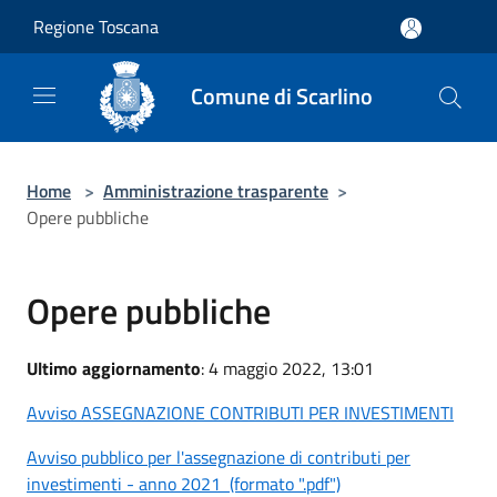
Salta al contenuto principale
Regione Toscana
Comune di Scarlino
Home
>
Amministrazione trasparente
>
Opere pubbliche
Opere pubbliche
Ultimo aggiornamento
: 4 maggio 2022, 13:01
Avviso ASSEGNAZIONE CONTRIBUTI PER INVESTIMENTI
Avviso pubblico per l'assegnazione di contributi per
investimenti - anno 2021 (formato ".pdf")