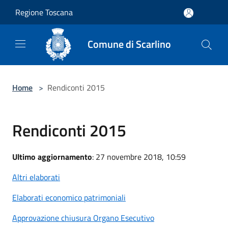
Salta al contenuto principale
Regione Toscana
Comune di Scarlino
Home
>
Rendiconti 2015
Rendiconti 2015
Ultimo aggiornamento
: 27 novembre 2018, 10:59
Altri elaborati
Elaborati economico patrimoniali
Approvazione chiusura Organo Esecutivo