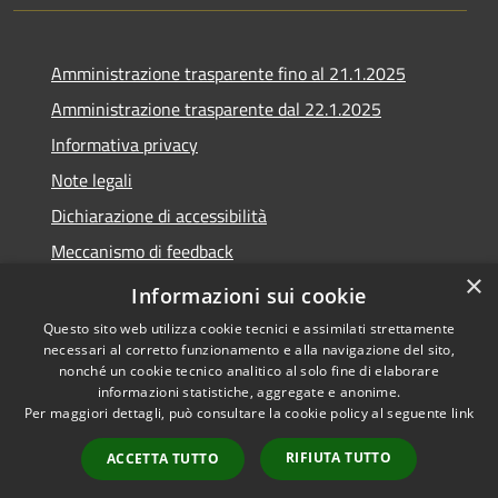
Amministrazione trasparente fino al 21.1.2025
Amministrazione trasparente dal 22.1.2025
Informativa privacy
Note legali
Dichiarazione di accessibilità
Meccanismo di feedback
×
Whistleblowing
Informazioni sui cookie
Questo sito web utilizza cookie tecnici e assimilati strettamente
necessari al corretto funzionamento e alla navigazione del sito,
nonché un cookie tecnico analitico al solo fine di elaborare
informazioni statistiche, aggregate e anonime.
RSS
Copyright © 2020 •
Per maggiori dettagli, può consultare la cookie policy al seguente
link
Accessibilità
Comune di Scarlino •
Privacy
Powered by
Municipium
•
RIFIUTA TUTTO
ACCETTA TUTTO
Cookie
Accesso redazione