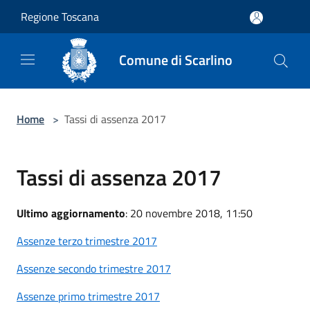
Salta al contenuto principale
Regione Toscana
Comune di Scarlino
Home
>
Tassi di assenza 2017
Tassi di assenza 2017
Ultimo aggiornamento
: 20 novembre 2018, 11:50
Assenze terzo trimestre 2017
Assenze secondo trimestre 2017
Assenze primo trimestre 2017