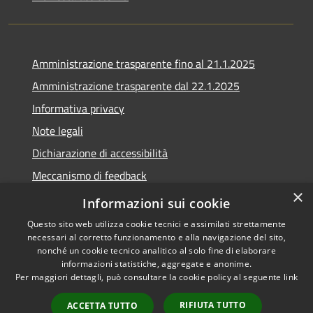
Amministrazione trasparente fino al 21.1.2025
Amministrazione trasparente dal 22.1.2025
Informativa privacy
Note legali
Dichiarazione di accessibilità
Meccanismo di feedback
×
Whistleblowing
Informazioni sui cookie
Questo sito web utilizza cookie tecnici e assimilati strettamente
necessari al corretto funzionamento e alla navigazione del sito,
nonché un cookie tecnico analitico al solo fine di elaborare
informazioni statistiche, aggregate e anonime.
RSS
Copyright © 2020 •
Per maggiori dettagli, può consultare la cookie policy al seguente
link
Accessibilità
Comune di Scarlino •
Privacy
Powered by
Municipium
•
RIFIUTA TUTTO
ACCETTA TUTTO