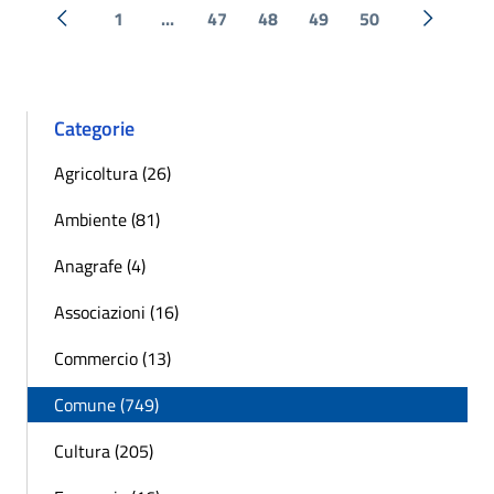
1
...
47
48
49
50
« Precedente
Successi
Categorie
Agricoltura (26)
Ambiente (81)
Anagrafe (4)
Associazioni (16)
Commercio (13)
Comune (749)
Cultura (205)