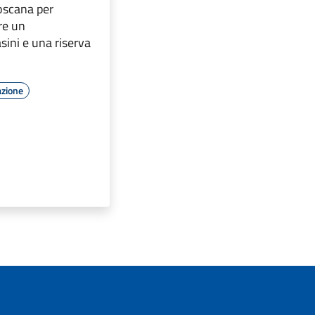
Toscana per
re un
sini e una riserva
azione