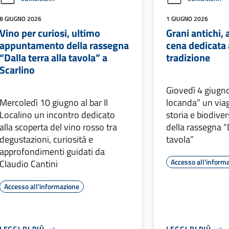
8 GIUGNO 2026
1 GIUGNO 2026
Vino per curiosi, ultimo
Grani antichi, 
appuntamento della rassegna
cena dedicata a
“Dalla terra alla tavola” a
tradizione
Scarlino
Giovedì 4 giugno
Mercoledì 10 giugno al bar Il
locanda” un viag
Localino un incontro dedicato
storia e biodiver
alla scoperta del vino rosso tra
della rassegna “D
degustazioni, curiosità e
tavola”
approfondimenti guidati da
Accesso all'inform
Claudio Cantini
Accesso all'informazione
LEGGI DI PIÙ
LEGGI DI PIÙ