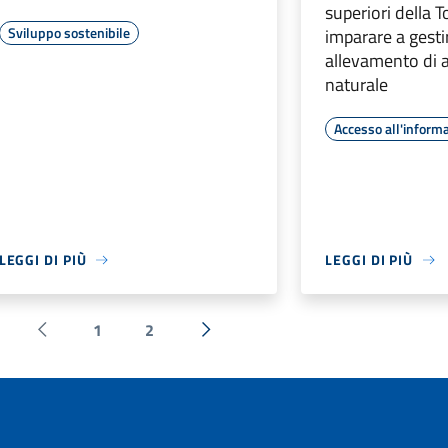
superiori della 
Sviluppo sostenibile
imparare a gesti
allevamento di a
naturale
Accesso all'inform
LEGGI DI PIÙ
LEGGI DI PIÙ
1
2
Pagina precedente
Successiva »