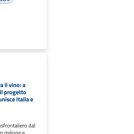
a il vino: a
il progetto
nisce Italia e
sfrontaliero dal
un milione e