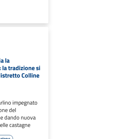
ia la
 la tradizione si
istretto Colline
arlino impegnato
ione del
le dando nuova
 delle castagne
azione