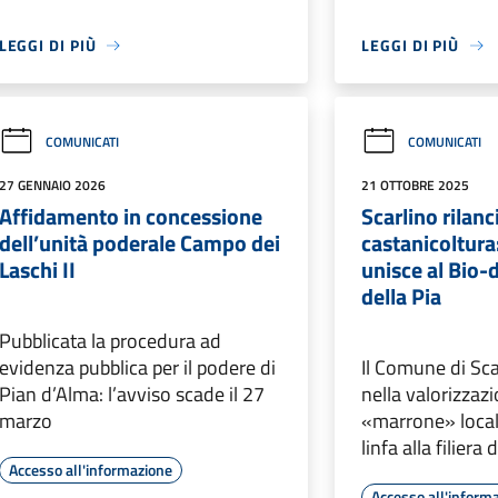
LEGGI DI PIÙ
LEGGI DI PIÙ
COMUNICATI
COMUNICATI
27 GENNAIO 2026
21 OTTOBRE 2025
Affidamento in concessione
Scarlino rilanc
dell’unità poderale Campo dei
castanicoltura:
Laschi II
unisce al Bio-d
della Pia
Pubblicata la procedura ad
evidenza pubblica per il podere di
Il Comune di Sc
Pian d’Alma: l’avviso scade il 27
nella valorizzaz
marzo
«marrone» loca
linfa alla filiera
Accesso all'informazione
Accesso all'inform