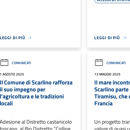
LEGGI DI PIÙ
LEGGI DI PIÙ
COMUNICATI
COMUNICATI
1 AGOSTO 2025
13 MAGGIO 2025
Il Comune di Scarlino rafforza
Il mare incontr
il suo impegno per
Scarlino parte 
l’agricoltura e le tradizioni
Tiramisu, che u
locali
Francia
Adesione al Distretto castanicolo
Un progetto tran
toscano, al Bio Distretto “Colline
valore di quasi 