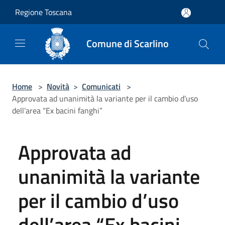
Salta al contenuto principale
Regione Toscana
Comune di Scarlino
Home
>
Novità
>
Comunicati
>
Approvata ad unanimità la variante per il cambio d’uso
dell’area “Ex bacini fanghi”
Approvata ad
unanimità la variante
per il cambio d’uso
dell’area “Ex bacini