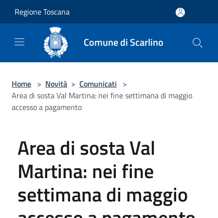
Salta al contenuto principale
Regione Toscana
Comune di Scarlino
Home
>
Novità
>
Comunicati
>
Area di sosta Val Martina: nei fine settimana di maggio
accesso a pagamento
Area di sosta Val
Martina: nei fine
settimana di maggio
accesso a pagamento