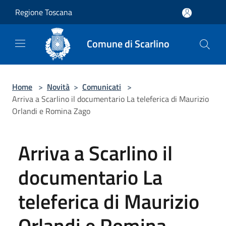
Salta al contenuto principale
Regione Toscana
Comune di Scarlino
Home
>
Novità
>
Comunicati
>
Arriva a Scarlino il documentario La teleferica di Maurizio
Orlandi e Romina Zago
Arriva a Scarlino il
documentario La
teleferica di Maurizio
Orlandi e Romina