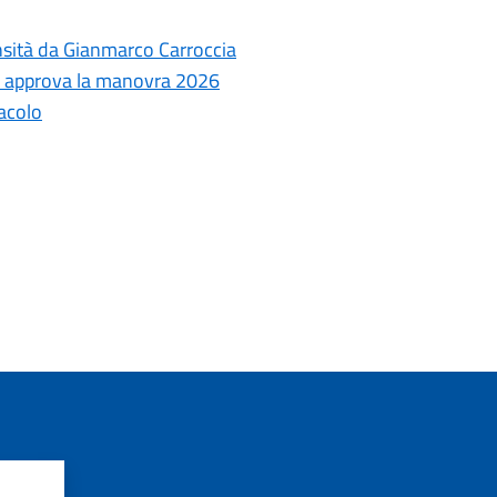
ensità da Gianmarco Carroccia
le approva la manovra 2026
tacolo