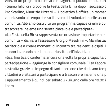
VinS, in un programma che accompagnerà il pubblico fino a tard
«Siamo felici di riproporre la Festa della Birra dopo il successo 
Pro Scarlino, Maurizio Bizzarri –. L'obiettivo è offrire un mome
valorizzando al tempo stesso il lavoro dei volontari e delle asso
comunità. Abbiamo costruito un programma capace di unire buon
trascorrere insieme una serata piacevole e partecipata».
«La Festa della Birra rappresenta un'occasione importante per viv
comunità – dichiara l'assessore Giorgio Maestrini –. Manifesta
territorio e a creare momenti di incontro tra residenti e ospiti. 
stanno lavorando per la buona riuscita dell'iniziativa».
«Scarlino Scalo conferma ancora una volta la propria capacità di
partecipazione – aggiunge la consigliera comunale Elisa Fabbrett
costruita grazie all'impegno di tante persone che dedicano temp
cittadini e visitatori a partecipare e a trascorrere insieme una 
L'appuntamento è quindi per sabato 27 giugno dalle ore 19.00 in
libero.