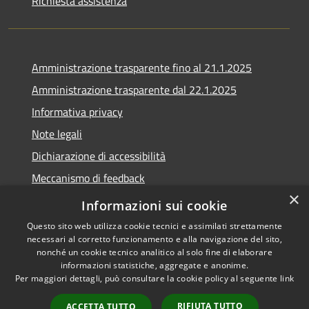
Richiesta assistenza
Amministrazione trasparente fino al 21.1.2025
Amministrazione trasparente dal 22.1.2025
Informativa privacy
Note legali
Dichiarazione di accessibilità
Meccanismo di feedback
×
Whistleblowing
Informazioni sui cookie
Questo sito web utilizza cookie tecnici e assimilati strettamente
necessari al corretto funzionamento e alla navigazione del sito,
nonché un cookie tecnico analitico al solo fine di elaborare
informazioni statistiche, aggregate e anonime.
RSS
Copyright © 2020 •
Per maggiori dettagli, può consultare la cookie policy al seguente
link
Accessibilità
Comune di Scarlino •
Privacy
Powered by
Municipium
•
RIFIUTA TUTTO
ACCETTA TUTTO