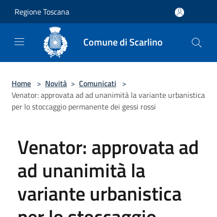
Salta al contenuto principale
Regione Toscana
Comune di Scarlino
Home
>
Novità
>
Comunicati
>
Venator: approvata ad ad unanimità la variante urbanistica
per lo stoccaggio permanente dei gessi rossi
Venator: approvata ad
ad unanimità la
variante urbanistica
per lo stoccaggio