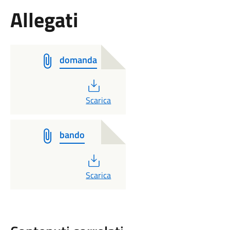
Allegati
domanda
PDF
Scarica
bando
PDF
Scarica