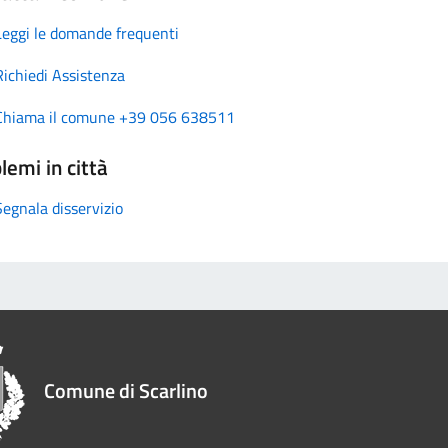
Leggi le domande frequenti
Richiedi Assistenza
Chiama il comune +39 056 638511
lemi in città
Segnala disservizio
Comune di Scarlino