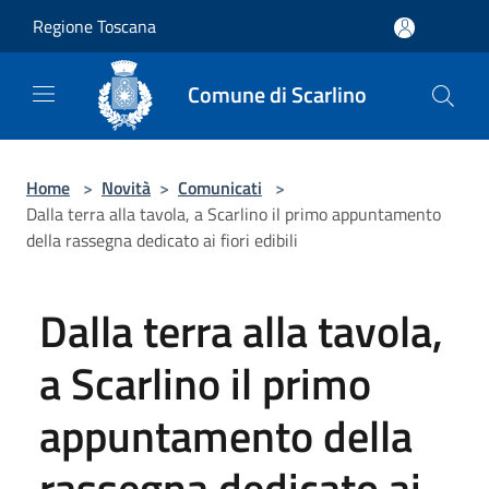
Salta al contenuto principale
Regione Toscana
Comune di Scarlino
Home
>
Novità
>
Comunicati
>
Dalla terra alla tavola, a Scarlino il primo appuntamento
della rassegna dedicato ai fiori edibili
Dalla terra alla tavola,
a Scarlino il primo
appuntamento della
rassegna dedicato ai