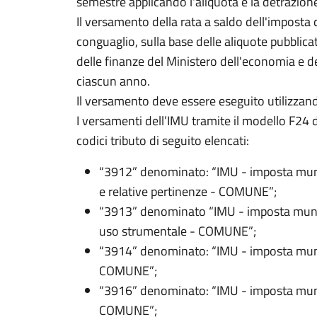
semestre applicando l'aliquota e la detrazion
Il versamento della rata a saldo dell'imposta 
conguaglio, sulla base delle aliquote pubblica
delle finanze del Ministero dell'economia e de
ciascun anno.
Il versamento deve essere eseguito utilizzand
I versamenti dell’IMU tramite il modello F24 
codici tributo di seguito elencati:
“3912” denominato: “IMU - imposta munic
e relative pertinenze - COMUNE”;
“3913” denominato “IMU - imposta municip
uso strumentale - COMUNE”;
“3914” denominato: “IMU - imposta munici
COMUNE”;
“3916” denominato: “IMU - imposta munici
COMUNE”;