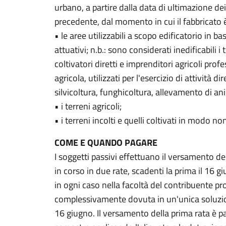
urbano, a partire dalla data di ultimazione de
precedente, dal momento in cui il fabbricato è
• le aree utilizzabili a scopo edificatorio in b
attuativi; n.b.: sono considerati inedificabili 
coltivatori diretti e imprenditori agricoli profe
agricola, utilizzati per l'esercizio di attività d
silvicoltura, funghicoltura, allevamento di an
• i terreni agricoli;
• i terreni incolti e quelli coltivati in modo n
COME E QUANDO PAGARE
I soggetti passivi effettuano il versamento d
in corso in due rate, scadenti la prima il 16 
in ogni caso nella facoltà del contribuente p
complessivamente dovuta in un'unica soluzio
16 giugno. Il versamento della prima rata è pa