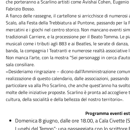
che porteranno a Scarlino artisti come Avishai Cohen, Eugenio 
Fabrizio Bosso.
A fianco delle rassegne, il cartellone si arricchisce di numerosi
Scalo, alla Festa della Trebbiatura al Puntone, passando per la F
mercatini e i giochi nel centro storico. Non mancano eventi simb
tradizionali Carriere, e la processione per il Beato Tomma. Le pi
musicali come i tributi agli 883 e ai Beatles, le serate di danza,
banda, la compagnia I Teatranti e numerose realtà associative lo
Non manca l’arte, con la mostra “Sei personaggi in cerca d’autor
sala consiliare.
«Desideriamo ringraziare – dicono dall’Amministrazione comuna
realizzazione di questo calendario, dalle associazioni, passando 
particolare va alla Pro Scarlino, che anche quest’anno ha svolt
molte delle iniziative proposte. Scarlino è pronta ad accogliere 
cultura, della socialità e della bellezza del nostro territorio».
Programma eventi es
Domenica 8 giugno, dalle ore 18.00, a Cala Civette (Sc
Luoghi del Tempo”: una passeggiata con lo scrittore 