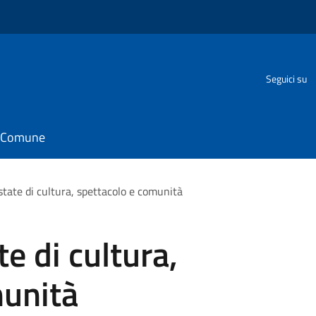
Seguici su
il Comune
state di cultura, spettacolo e comunità
te di cultura,
munità