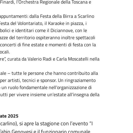
Finardi, l’Orchestra Regionale della Toscana e
 appuntamenti: dalla Festa della Birra a Scarlino
esta del Volontariato, il Karaoke in piazza, i
olici e identitari come il Diciannove, con le
azze del territorio ospiteranno inoltre spettacoli
 concerti di fine estate e momenti di festa con la
cali.
e”, curata da Valerio Radi e Carla Moscatelli nella
le – tutte le persone che hanno contribuito alla
per artisti, tecnici e sponsor. Un ringraziamento
o un ruolo fondamentale nell’organizzazione di
tutti per vivere insieme un’estate all’insegna della
tate 2025
arlino), si apre la stagione con l’evento “I
Fabio Genovesi e il funzionario comunale